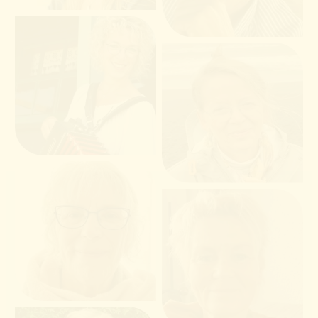
Nicolette Conijn-
Mulder
Loretta van der Stam
Joke Melching
Helma Coppens