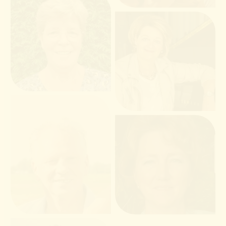
Adrie de Graaff
Ingrid Kerckhoffs
Albert Hutten
Lionne Hendriksen