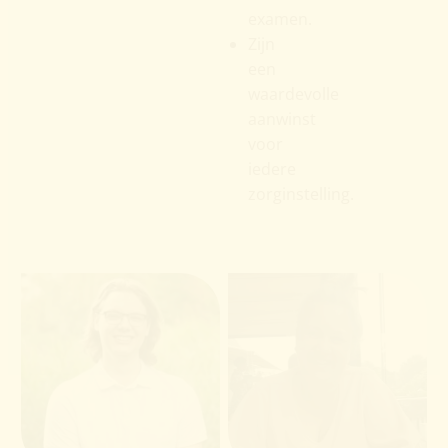
examen.
Zijn
een
waardevolle
aanwinst
voor
iedere
zorginstelling.
Rick Oomens
Angelique vd Hulst